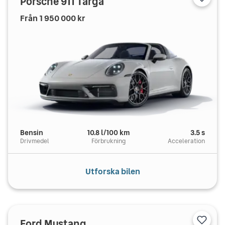
Porsche
911 Targa
Från
1 950 000
kr
Bensin
10.8
l/100 km
3.5
s
Drivmedel
Förbrukning
Acceleration
Utforska bilen
Ford
Mustang