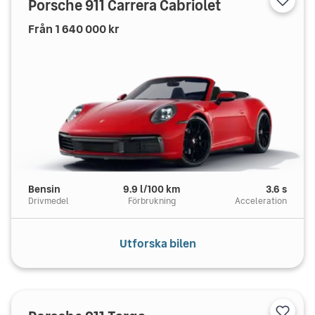
Porsche
911 Carrera Cabriolet
Från
1 640 000
kr
Bensin
9.9
l/100 km
3.6
s
Drivmedel
Förbrukning
Acceleration
Utforska bilen