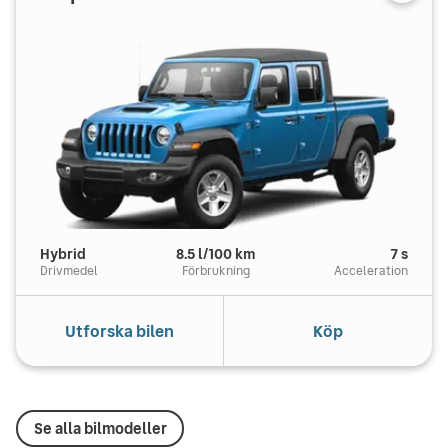
Hybrid
8.5
l/100 km
7
s
Drivmedel
Förbrukning
Acceleration
Utforska bilen
Köp
Se alla bilmodeller