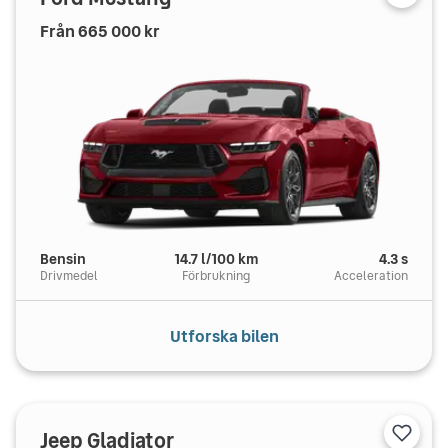
Från
665 000
kr
Bensin
14.7
l/100 km
4.3
s
Drivmedel
Förbrukning
Acceleration
Utforska bilen
Jeep
Gladiator