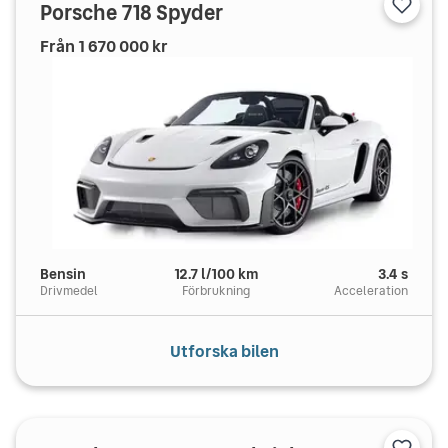
Porsche
718 Spyder
Från
1 670 000
kr
Bensin
12.7
l/100 km
3.4
s
Drivmedel
Förbrukning
Acceleration
Utforska bilen