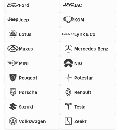
Ford
JAC
Jeep
KGM
Lotus
Lynk & Co
Maxus
Mercedes-Benz
MINI
NIO
Peugeot
Polestar
Porsche
Renault
Suzuki
Tesla
Volkswagen
Zeekr