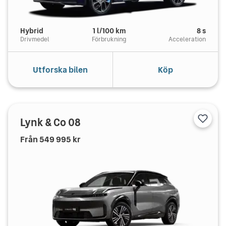
Hybrid
1
l/100 km
8
s
Drivmedel
Förbrukning
Acceleration
Utforska bilen
Köp
Lynk & Co
08
Från
549 995
kr