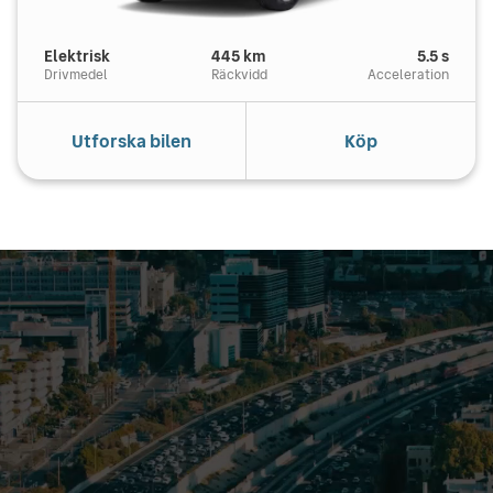
Elektrisk
445
km
5.5
s
Drivmedel
Räckvidd
Acceleration
Utforska bilen
Köp