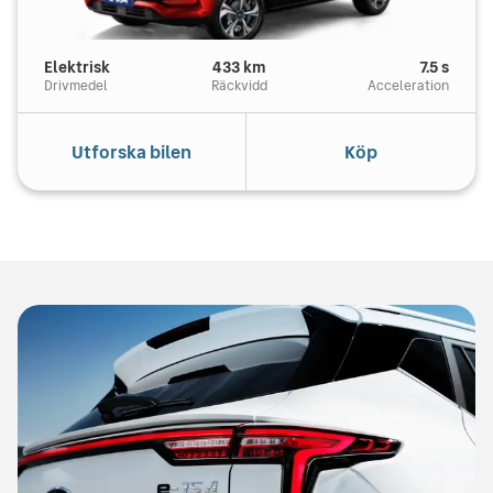
Elektrisk
433
km
7.5
s
Drivmedel
Räckvidd
Acceleration
Utforska bilen
Köp