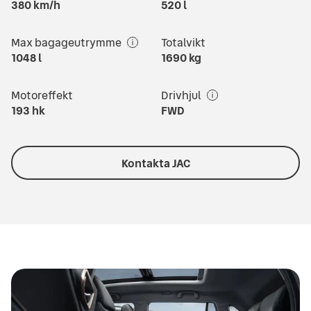
380
km/h
520
l
Max bagageutrymme
Totalvikt
1048
l
1690
kg
Motoreffekt
Drivhjul
193
hk
FWD
Kontakta JAC