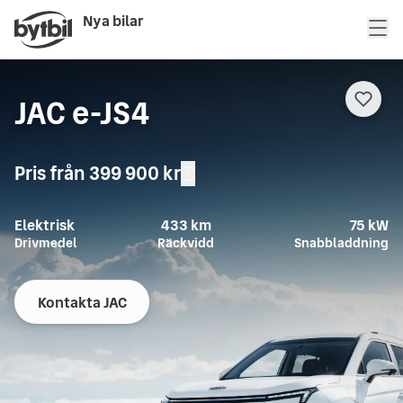
Nya bilar
JAC e-JS4
Pris från
399 900 kr
Elektrisk
433
km
75 kW
Drivmedel
Räckvidd
Snabbladdning
Kontakta JAC