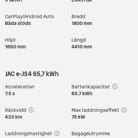
CarPlay/Android Auto
Bredd
Båda stöds
1800
mm
Höjd
Längd
1660
mm
4410
mm
JAC e-JS4 65,7 kWh
Acceleration
Batterikapacitet
7.5
s
65.7
kWh
Räckvidd
Max laddningseffekt
433
km
75
kW
Laddningshastighet
Bagageutrymme