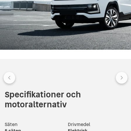
Specifikationer och
motoralternativ
Säten
Drivmedel
5
säten
Elektrisk