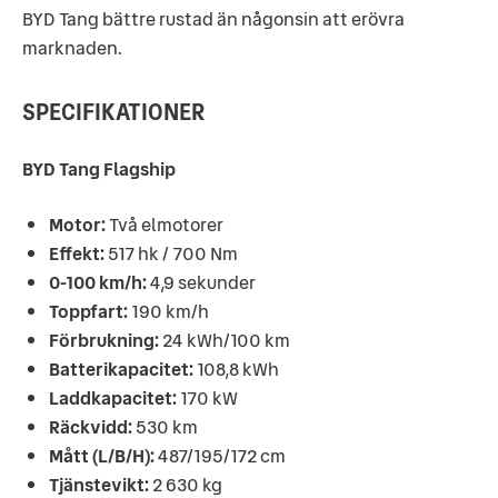
BYD Tang bättre rustad än någonsin att erövra
marknaden.
SPECIFIKATIONER
BYD Tang Flagship
Motor:
Två elmotorer
Effekt:
517 hk / 700 Nm
0-100 km/h:
4,9 sekunder
Toppfart:
190 km/h
Förbrukning:
24 kWh/100 km
Batterikapacitet:
108,8 kWh
Laddkapacitet:
170 kW
Räckvidd:
530 km
Mått (L/B/H):
487/195/172 cm
Tjänstevikt:
2 630 kg