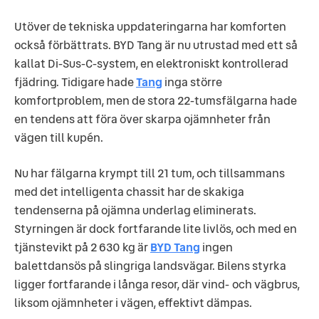
Utöver de tekniska uppdateringarna har komforten
också förbättrats. BYD Tang är nu utrustad med ett så
kallat Di-Sus-C-system, en elektroniskt kontrollerad
fjädring. Tidigare hade
Tang
inga större
komfortproblem, men de stora 22-tumsfälgarna hade
en tendens att föra över skarpa ojämnheter från
vägen till kupén.
Nu har fälgarna krympt till 21 tum, och tillsammans
med det intelligenta chassit har de skakiga
tendenserna på ojämna underlag eliminerats.
Styrningen är dock fortfarande lite livlös, och med en
tjänstevikt på 2 630 kg är
BYD Tang
ingen
balettdansös på slingriga landsvägar. Bilens styrka
ligger fortfarande i långa resor, där vind- och vägbrus,
liksom ojämnheter i vägen, effektivt dämpas.