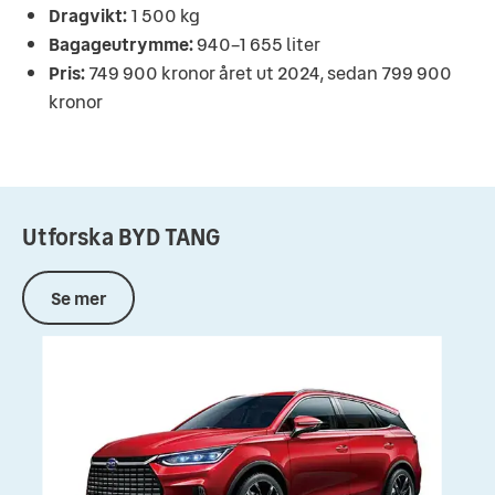
Dragvikt:
1 500 kg
Bagageutrymme:
940–1 655 liter
Pris:
749 900 kronor året ut 2024, sedan 799 900
kronor
Utforska
BYD
TANG
Se mer