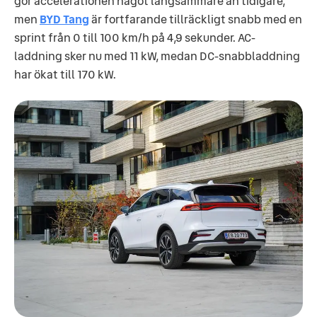
gör accelerationen något långsammare än tidigare,
men
BYD Tang
är fortfarande tillräckligt snabb med en
sprint från 0 till 100 km/h på 4,9 sekunder. AC-
laddning sker nu med 11 kW, medan DC-snabbladdning
har ökat till 170 kW.