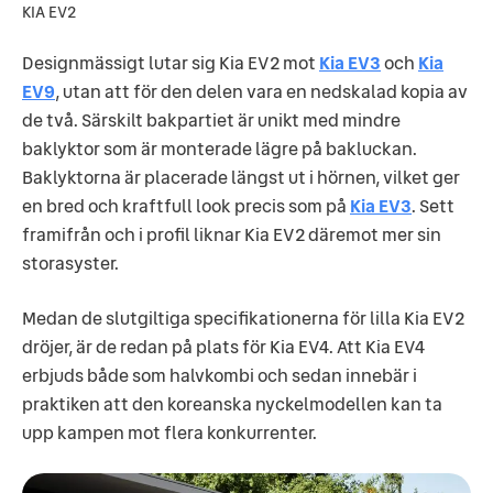
KIA EV2
Designmässigt lutar sig Kia EV2 mot
Kia EV3
och
Kia
EV9
, utan att för den delen vara en nedskalad kopia av
de två. Särskilt bakpartiet är unikt med mindre
baklyktor som är monterade lägre på bakluckan.
Baklyktorna är placerade längst ut i hörnen, vilket ger
en bred och kraftfull look precis som på
Kia EV3
. Sett
framifrån och i profil liknar Kia EV2 däremot mer sin
storasyster.
Medan de slutgiltiga specifikationerna för lilla Kia EV2
dröjer, är de redan på plats för Kia EV4. Att Kia EV4
erbjuds både som halvkombi och sedan innebär i
praktiken att den koreanska nyckelmodellen kan ta
upp kampen mot flera konkurrenter.