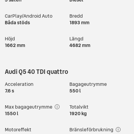
CarPlay/Android Auto
Bredd
Båda stöds
1893
mm
Höjd
Längd
1662
mm
4682
mm
Audi Q5 40 TDI quattro
Acceleration
Bagageutrymme
7.6
s
550
l
Max bagageutrymme
Totalvikt
1550
l
1920
kg
Motoreffekt
Bränsleförbrukning