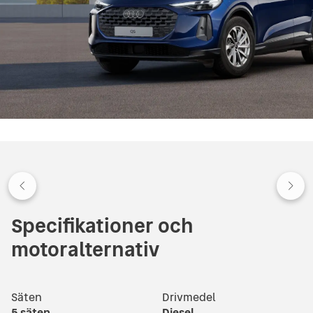
Specifikationer och
motoralternativ
Säten
Drivmedel
5
säten
Diesel