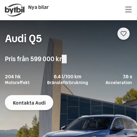
Nya bilar
Audi Q5
Pris från
599 000 kr
204
hk
6.4
l/100 km
7.6
s
Motoreffekt
Bränsleförbrukning
Acceleration
Kontakta Audi