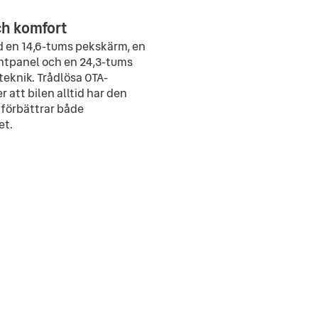
ch komfort
d en 14,6-tums pekskärm, en
entpanel och en 24,3-tums
eknik. Trådlösa OTA-
 att bilen alltid har den
 förbättrar både
et.