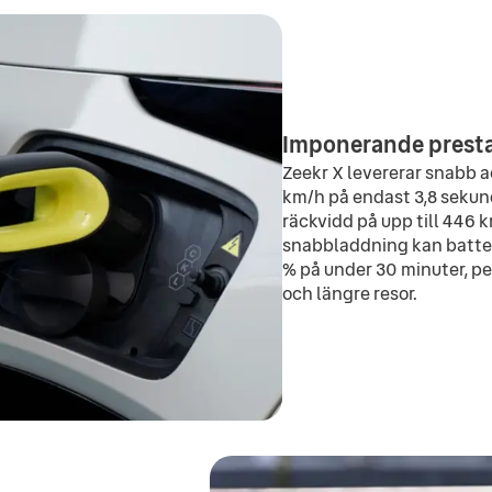
kt
g
kt
l
g
Imponerande presta
l
Zeekr X levererar snabb ac
km/h på endast 3,8 sekun
räckvidd på upp till 446 
snabbladdning kan batteri
% på under 30 minuter, pe
och längre resor.