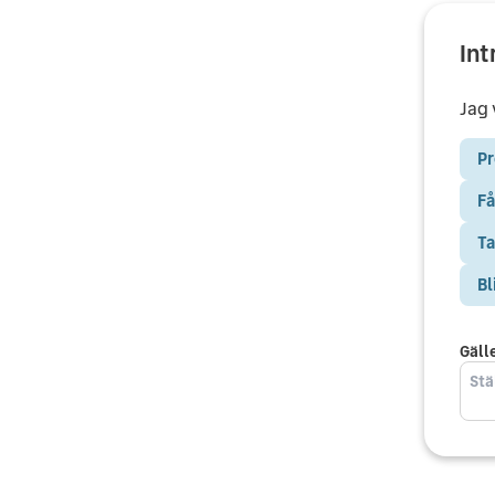
Int
Jag v
Pr
Få
Ta
Bl
Gäll