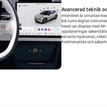
Avancerad teknik o
Interiören är utrustad me
8,8-tums digital instrum
head-up-display med AR-t
uppdateringar säkerställer
senaste mjukvaran, vilket
funktionalitet och säkerh