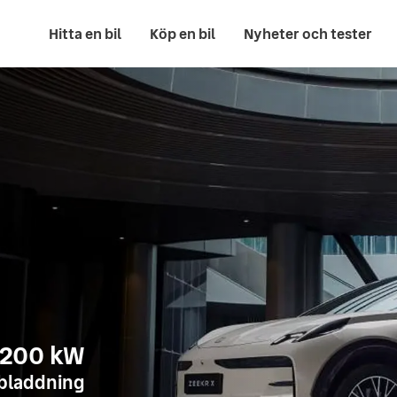
Hitta en bil
Köp en bil
Nyheter och tester
200 kW
bladdning