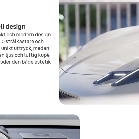
ll design
inkt och modern design
ED-strålkastare och
tt unikt uttryck, medan
 ljus och luftig kupé.
juder den både estetik