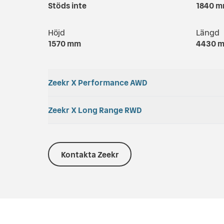
Stöds inte
1840
m
Höjd
Längd
1570
mm
4430
m
Zeekr X Performance AWD
Acceleration
Zeekr X Long Range RWD
Batteri
3.8
s
64
kWh
Acceleration
Batteri
Räckvidd
Max la
5.6
s
64
kWh
Kontakta Zeekr
400
km
200
kW
Räckvidd
Max la
Laddningshastighet
Bagag
440
km
200
kW
650
km/h
362
l
Laddningshastighet
Bagag