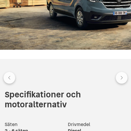
Specifikationer och
motoralternativ
Säten
Drivmedel
2 - 6
säten
Diesel