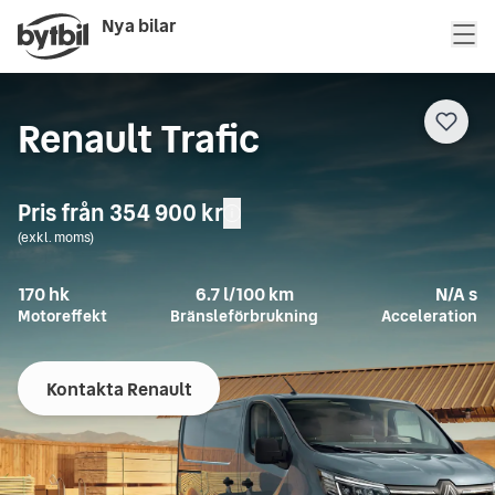
Nya bilar
Renault Trafic
Pris från
354 900 kr
(exkl. moms)
170
hk
6.7
l/100 km
N/A
s
Motoreffekt
Bränsleförbrukning
Acceleration
Kontakta Renault