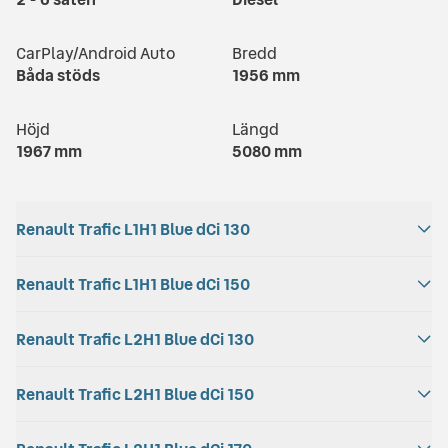
CarPlay/Android Auto
Bredd
Båda stöds
1956
mm
Höjd
Längd
1967
mm
5080
mm
Renault Trafic L1H1 Blue dCi 130
Bagageutrymme
Renault Trafic L1H1 Blue dCi 150
Motoreffekt
5800
l
130
hk
Bagageutrymme
Renault Trafic L2H1 Blue dCi 130
Motoreffekt
Bränsleförbrukning
Drivhjul
5800
l
150
hk
6.7
l/100 km
FWD
Bagageutrymme
Renault Trafic L2H1 Blue dCi 150
Motoreffekt
Bränsleförbrukning
Drivhjul
6700
l
130
hk
6.7
l/100 km
FWD