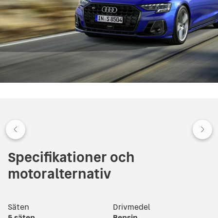
Specifikationer och
motoralternativ
Säten
Drivmedel
5
säten
Bensin