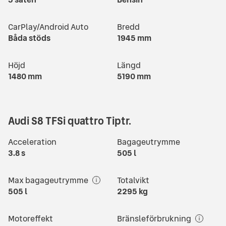
CarPlay/Android Auto
Bredd
Båda stöds
1945
mm
Höjd
Längd
1480
mm
5190
mm
Audi S8 TFSi quattro Tiptr.
Acceleration
Bagageutrymme
3.8
s
505
l
Max bagageutrymme
Totalvikt
505
l
2295
kg
Motoreffekt
Bränsleförbrukning