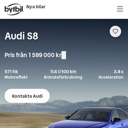
Nya bilar
Audi S8
Pris från
1 599 000 kr
571
hk
11.4
l/100 km
3.8
s
Motoreffekt
Bränsleförbrukning
Acceleration
Kontakta Audi