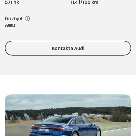
571
hk
11.4
l/100 km
Drivhjul
AWD
Kontakta Audi