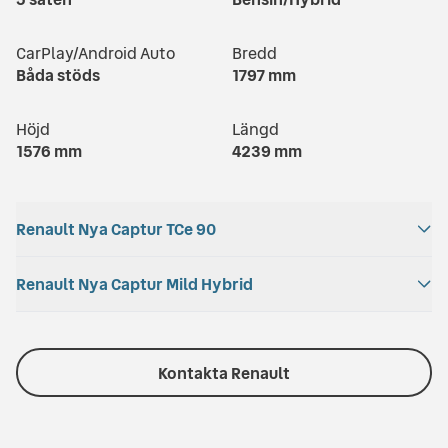
CarPlay/Android Auto
Bredd
Båda stöds
1797
mm
Höjd
Längd
1576
mm
4239
mm
Renault Nya Captur TCe 90
Acceleration
Renault Nya Captur Mild Hybrid
Bagageutrymme
14.3
s
484
l
Acceleration
Bagageutrymme
Max bagageutrymme
Totalvikt
8.5
s
484
l
Kontakta Renault
616
l
1299
kg
Max bagageutrymme
Totalvikt
Drivmedel
Motoreffekt
616
l
1378
kg