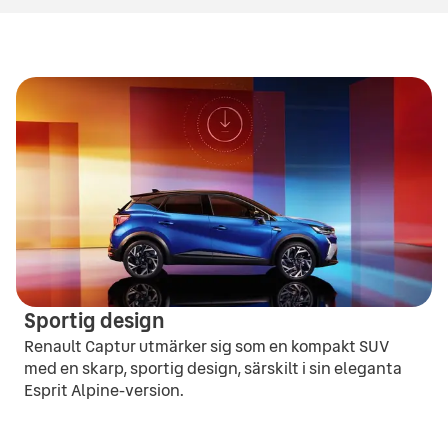
Bensin
90
hk
Drivmedel
Motoreffekt
Bränsleförbrukning
Drivhjul
Hybrid
158
hk
5.9
l/100 km
FWD
Bränsleförbrukning
Drivhjul
5.9
l/100 km
FWD
Sportig design
Renault Captur utmärker sig som en kompakt SUV
med en skarp, sportig design, särskilt i sin eleganta
Esprit Alpine-version.