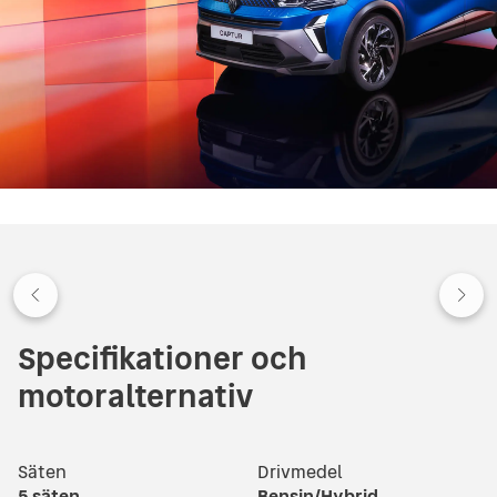
Specifikationer och
motoralternativ
Säten
Drivmedel
5
säten
Bensin/Hybrid