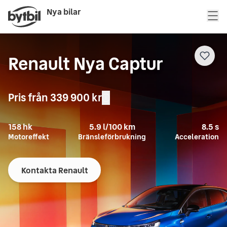
Nya bilar
Renault Nya Captur
Pris från
339 900 kr
158
hk
5.9
l/100 km
8.5
s
Motoreffekt
Bränsleförbrukning
Acceleration
Kontakta Renault