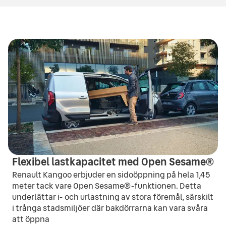
5.1
l/100 km
FWD
Bränsleförbrukning
Drivhjul
5.5
l/100 km
FWD
Flexibel lastkapacitet med Open Sesame®
Renault Kangoo erbjuder en sidoöppning på hela 1,45
meter tack vare Open Sesame®-funktionen. Detta
underlättar i- och urlastning av stora föremål, särskilt
i trånga stadsmiljöer där bakdörrarna kan vara svåra
att öppna