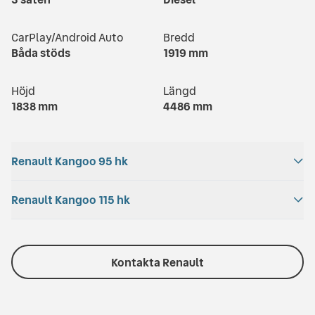
CarPlay/Android Auto
Bredd
Båda stöds
1919
mm
Höjd
Längd
1838
mm
4486
mm
Renault Kangoo 95 hk
Acceleration
Renault Kangoo 115 hk
Bagageutrymme
15.1
s
3300
l
Acceleration
Bagageutrymme
Totalvikt
Motoreffekt
12.5
s
4200
l
Kontakta Renault
1429
kg
95
hk
Totalvikt
Motoreffekt
Bränsleförbrukning
Drivhjul
1688
kg
115
hk