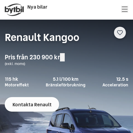
Nya bilar
Renault Kangoo
Pris från
230 900 kr
(exkl. moms)
115
hk
5.1
l/100 km
12.5
s
Motoreffekt
Bränsleförbrukning
Acceleration
Kontakta Renault