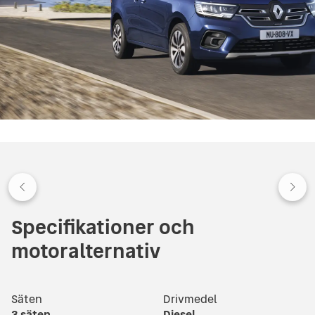
Specifikationer och
motoralternativ
Säten
Drivmedel
3
säten
Diesel