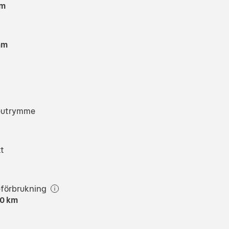
m
m
eutrymme
kt
g
eförbrukning
00 km