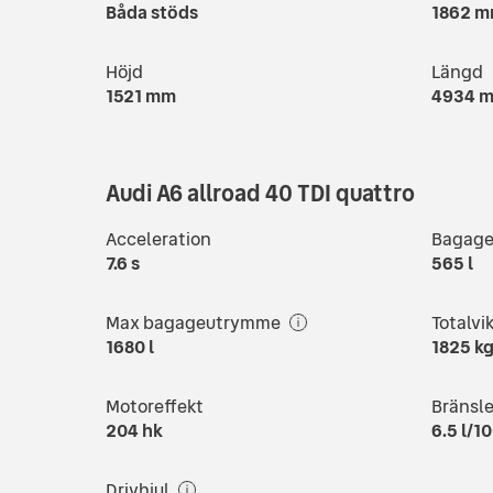
Båda stöds
1862
m
Höjd
Längd
1521
mm
4934
m
Audi A6 allroad 40 TDI quattro
Acceleration
Bagag
7.6
s
565
l
Max bagageutrymme
Totalvi
1680
l
1825
k
Motoreffekt
Bränsl
204
hk
6.5
l/1
Drivhjul