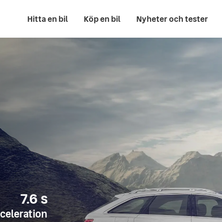
Hitta en bil
Köp en bil
Nyheter och tester
7.6
s
celeration