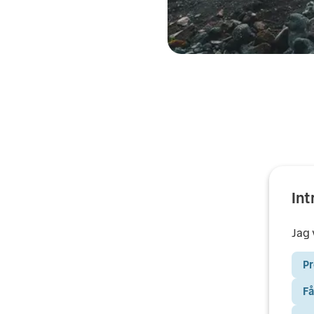
Int
Jag v
Pr
Få