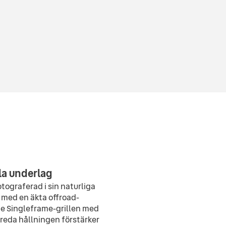
la underlag
otograferad i sin naturliga
 med en äkta offroad-
e Singleframe-grillen med
breda hållningen förstärker