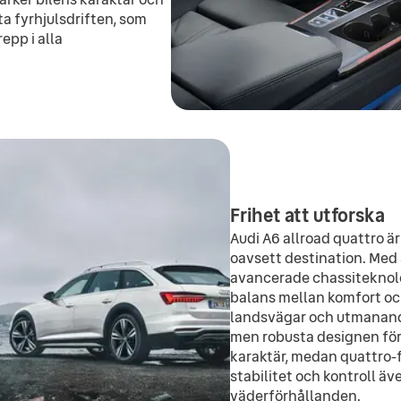
a fyrhjulsdriften, som
repp i alla
Frihet att utforska
Audi A6 allroad quattro är
oavsett destination. Med s
avancerade chassiteknolo
balans mellan komfort oc
landsvägar och utmanand
men robusta designen för
karaktär, medan quattro-f
stabilitet och kontroll äv
väderförhållanden.