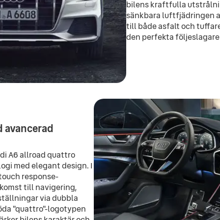
bilens kraftfulla utstråln
sänkbara luftfjädringen a
till både asfalt och tuffare
den perfekta följeslagaren
d avancerad
udi A6 allroad quattro
ogi med elegant design. I
I touch response-
omst till navigering,
ställningar via dubbla
öda "quattro"-logotypen
rker bilens karaktär och