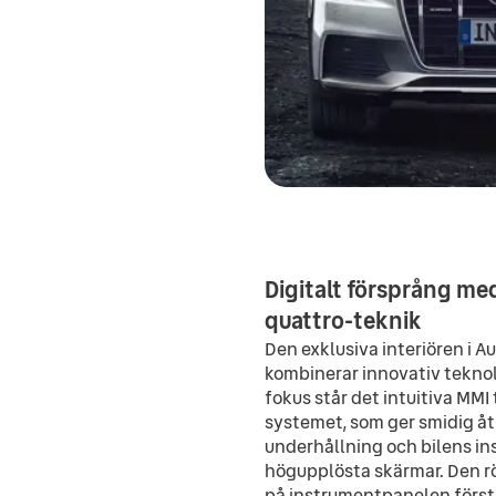
Digitalt försprång me
quattro-teknik
Den exklusiva interiören i A
kombinerar innovativ teknol
fokus står det intuitiva MM
systemet, som ger smidig åtk
underhållning och bilens in
högupplösta skärmar. Den r
på instrumentpanelen förstä