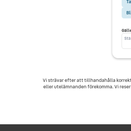
Ta
Bl
Gäll
Vi strävar efter att tillhandahålla korr
eller utelämnanden förekomma. Vi reserv