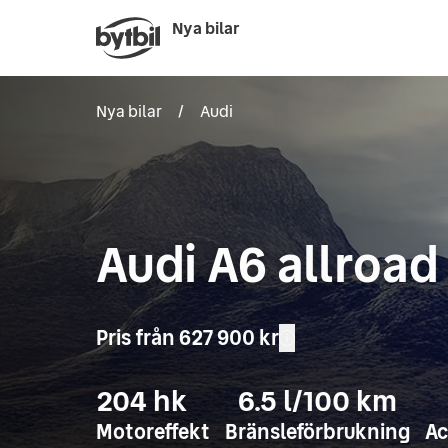
Nya bilar
Nya bilar
/
Audi
Audi A6 allroad
Pris från
627 900 kr
204
hk
6.5
l/100 km
Motoreffekt
Bränsleförbrukning
Ac