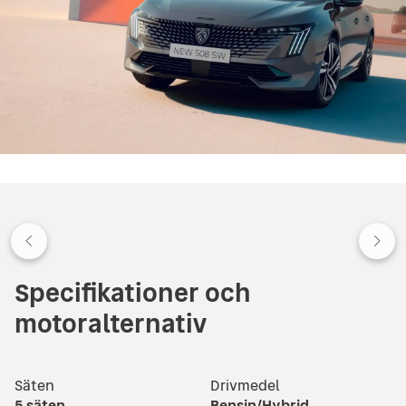
Specifikationer och
motoralternativ
Säten
Drivmedel
5
säten
Bensin/Hybrid