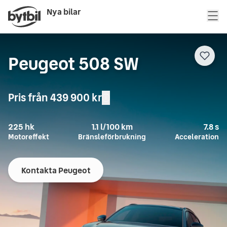
Nya bilar
Peugeot 508 SW
Pris från
439 900 kr
225
hk
1.1
l/100 km
7.8
s
Motoreffekt
Bränsleförbrukning
Acceleration
Kontakta Peugeot