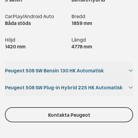
CarPlay/Android Auto
Bredd
Båda stöds
1859
mm
Höjd
Längd
1420
mm
4778
mm
Peugeot 508 SW Bensin 130 HK Automatisk
Acceleration
Peugeot 508 SW Plug-in Hybrid 225 HK Automatisk
Bagageutrymme
10
s
530
l
Acceleration
Batterikapacitet
Totalvikt
Drivmedel
7.8
s
12.4
kWh
Kontakta Peugeot
1490
kg
Bensin
Räckvidd
Bagageutrymme
Motoreffekt
Bränsleförbrukning
63
km
530
l