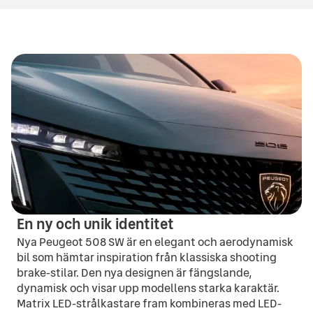
130
hk
5.8
l/100 km
Totalvikt
Drivmedel
Drivhjul
1771
kg
Hybrid
FWD
Motoreffekt
Bränsleförbrukning
225
hk
1.1
l/100 km
Drivhjul
FWD
En ny och unik identitet
Nya Peugeot 508 SW är en elegant och aerodynamisk
bil som hämtar inspiration från klassiska shooting
brake-stilar. Den nya designen är fängslande,
dynamisk och visar upp modellens starka karaktär.
Matrix LED-strålkastare fram kombineras med LED-