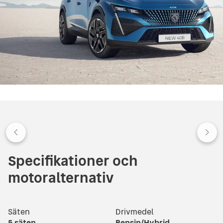
Specifikationer och
motoralternativ
Säten
Drivmedel
5
säten
Bensin/Hybrid