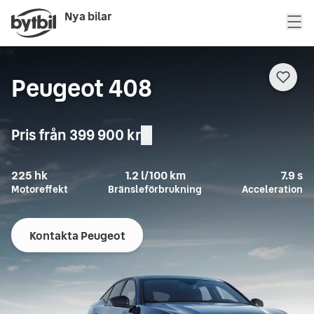
Nya bilar
Peugeot 408
Pris från
399 900 kr
225
hk
1.2
l/100 km
7.9
s
Motoreffekt
Bränsleförbrukning
Acceleration
Kontakta Peugeot