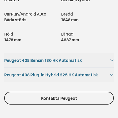
CarPlay/Android Auto
Bredd
Båda stöds
1848
mm
Höjd
Längd
1478
mm
4687
mm
Peugeot 408 Bensin 130 HK Automatisk
Acceleration
Peugeot 408 Plug-in Hybrid 225 HK Automatisk
Bagageutrymme
10.4
s
471
l
Acceleration
Batterikapacitet
Totalvikt
Drivmedel
7.9
s
12.4
kWh
Kontakta Peugeot
1406
kg
Bensin
Räckvidd
Bagageutrymme
Motoreffekt
Bränsleförbrukning
63
km
471
l