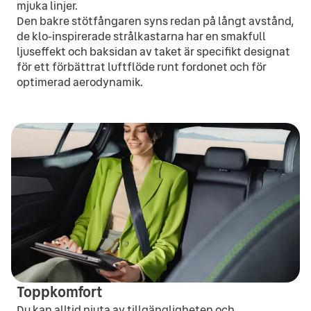
mjuka linjer.
Den bakre stötfångaren syns redan på långt avstånd,
de klo-inspirerade strålkastarna har en smakfull
ljuseffekt och baksidan av taket är specifikt designat
för ett förbättrat luftflöde runt fordonet och för
optimerad aerodynamik.
Toppkomfort
Du kan alltid njuta av tillgängligheten och